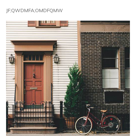
JF;QWDMFA;OMDFQMW